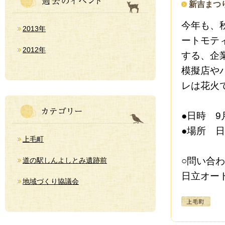
新吉まつ
今年も、
2013年
ートモテ
2012年
する、企
模擬店や
レは花火
●日時 9月
●場所 
上毛町
○問い合わ
道の駅しんよしとみ遺跡前
日立オート
地域づくり協議会