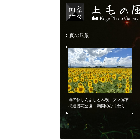
夏の風景
道の駅しんよしとみ横 大ノ瀬官
衙遺跡花公園 満開のひまわり