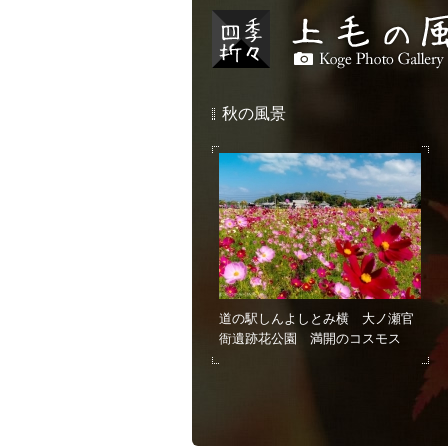
秋の風景
道の駅しんよしとみ横 大ノ瀬官
衙遺跡花公園 満開のコスモス